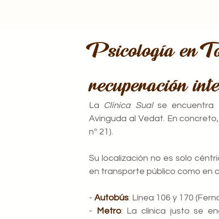
Psicología en T
recuperación int
La
Clínica
Sual
se encuentra e
Avinguda al Vedat. En concreto, 
nº 21).
Su localización no es solo céntr
en transporte público como en 
-
Autobús
: Línea 106 y 170 (Fer
-
Metro
: La clínica justo se 